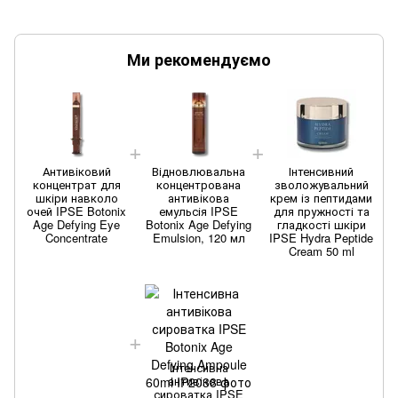
Ми рекомендуємо
Антивіковий
Відновлювальна
Інтенсивний
концентрат для
концентрована
зволожувальний
шкіри навколо
антивікова
крем із пептидами
очей IPSE Botonix
емульсія IPSE
для пружності та
Age Defying Eye
Botonix Age Defying
гладкості шкіри
Concentrate
Emulsion, 120 мл
IPSE Hydra Peptide
Cream 50 ml
Інтенсивна
антивікова
сироватка IPSE