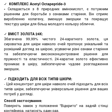
✓
КОМПЛЕКС
Acetyl Octapeptide-3
-
Складається з 8 природних амінокислот, є потужним
рішенням для боротьби з ознаками старіння. Він сприяє
виробленню колагену, зменшує зморшки та покращує
текстуру шкіри для більш молодого кольору обличчя.
✓
ВМІСТ ЗОЛОТА 24К:
Збагачена 99,99% чистого 24-каратного золота, ця
сироватка для шкіри навколо очей пропонує унікальний та
розкішний догляд за шкірою, усуваючи різні ознаки старіння
та забезпечуючи висококонцентроване рішення для
пружності та еластичності. 24-каратне золото ефективно
проникає в шкіру, забезпечуючи чудове розгладження
зморшок.
✓
ПІДХОДИТЬ ДЛЯ ВСІХ ТИПІВ ШКІРИ:
- Цей концентрат для шкіри навколо очей підходить для всіх
типів шкіри, забезпечуючи універсальне рішення для ваших
потреб у догляді.
Спосіб застосування:
Поверніть замок у положення "Відкрито" на задній стінці
контейнера, натисніть один раз.