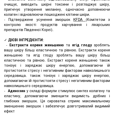
очищує, виводить шкірні токсини і розгладжує шкіру,
пригнічує утворення меланіну, одночасно доповнюючи
колаген і відновлюючи пошкоджені клітини шкіри.
- Підтверджене усунення зморшок
KFDA
(Комітетом з
контролю якості продуктів харчування і лікарських
препаратів Південної Кореї).
✓
ДІЄВІ ІНГРЕДІЄНТИ
:
-
Екстракти кореня женьшеню
та
ягід глоду
зроблять
вашу шкіру більш еластичною та рівною. Екстракти кореня
женьшеню та ягід глоду зроблять вашу шкіру більш
еластичною та рівною. Екстракт кореня женьшеню також
тонізує і заряджає шкіру енергією, допомагаючи їй
протистояти стресу і негативним факторам навколишнього
середовища. також тонізує і заряджає шкіру енергією,
допомагаючи їй протистояти стресу і негативним факторам
навколишнього середовища.
-
Аденозин
у складі формули стимулює синтез колагену та
еластину, допомагаючи зменшити видимість дрібних і
глибоких зморшок. Ця сироватка сприяє максимальному
зменшенню зморшок і забезпечує довготривалий видимий
ефект