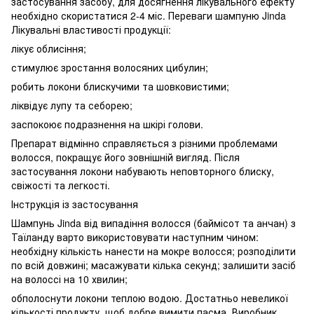
застосування засобу, для досягнення лікувального ефекту
необхідно скористатися 2-4 міс. Переваги шампуню Jinda
Лікувальні властивості продукції:
лікує облисіння;
стимулює зростання волосяних цибулин;
робить локони блискучими та шовковистими;
ліквідує лупу та себорею;
заспокоює подразнення на шкірі голови.
Препарат відмінно справляється з різними проблемами
волосся, покращує його зовнішній вигляд. Після
застосування локони набувають неповторного блиску,
свіжості та легкості.
Інструкція із застосування
Шампунь Jinda від випадіння волосся (баймісот та анчан) з
Таїланду варто використовувати наступним чином:
необхідну кількість нанести на мокре волосся; розподілити
по всій довжині; масажувати кілька секунд; залишити засіб
на волоссі на 10 хвилин;
обполоснути локони теплою водою. Достатньо невеликої
кількості продукту, щоб добре вимити пасма. Виробник