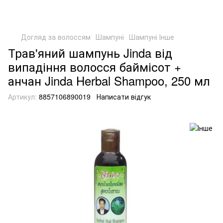
Догляд за волоссям
Шампуні
Шампуні Інше
Трав'яний шампунь Jinda від
випадіння волосся баймісот +
анчан Jinda Herbal Shampoo, 250 мл
Артикул:
8857106890019
Написати відгук