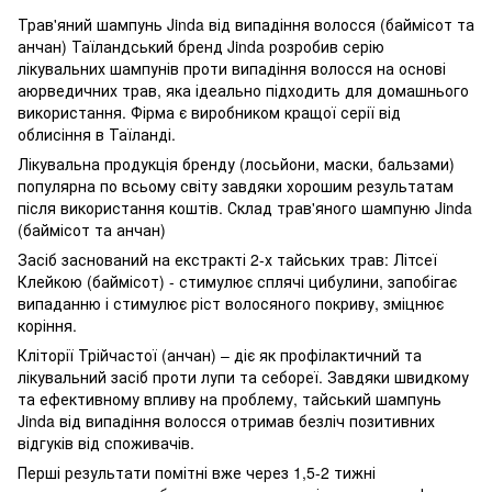
Трав'яний шампунь Jinda від випадіння волосся (баймісот та
анчан) Таїландський бренд Jinda розробив серію
лікувальних шампунів проти випадіння волосся на основі
аюрведичних трав, яка ідеально підходить для домашнього
використання. Фірма є виробником кращої серії від
облисіння в Таїланді.
Лікувальна продукція бренду (лосьйони, маски, бальзами)
популярна по всьому світу завдяки хорошим результатам
після використання коштів. Склад трав'яного шампуню Jinda
(баймісот та анчан)
Засіб заснований на екстракті 2-х тайських трав: Літсеї
Клейкою (баймісот) - стимулює сплячі цибулини, запобігає
випаданню і стимулює ріст волосяного покриву, зміцнює
коріння.
Кліторії Трійчастої (анчан) – діє як профілактичний та
лікувальний засіб проти лупи та себореї. Завдяки швидкому
та ефективному впливу на проблему, тайський шампунь
Jinda від випадіння волосся отримав безліч позитивних
відгуків від споживачів.
Перші результати помітні вже через 1,5-2 тижні