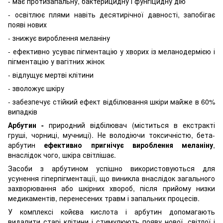
- має протизапальну, бактерицидну і фунгіцидну дію
- освітлює плями навіть десятирічної давності, запобігає
появі нових
- знижує вироблення меланіну
- ефективно усуває пігментацію у хворих із меланодермією і
пігментацію у вагітних жінок
- відлущує мертві клітини
- зволожує шкіру
- забезпечує стійкий ефект відбілювання шкіри майже в 60%
випадків
Арбутин -
природний відбілювач (міститься в екстракті
груші, чорниці, мучниці). Не володіючи токсичністю, бета-
арбутин
ефективно пригнічує вироблення меланіну
,
внаслідок чого, шкіра світлішає.
Засоби з арбутином успішно використовуються для
усунення гіперпігментації, що виникла внаслідок загального
захворювання або шкірних хвороб, після прийому низки
медикаментів, перенесених травм і запальних процесів.
У комплексі койєва кислота і арбутин допомагають
видалити старі клітини і стимулюють появу нової, світлої і