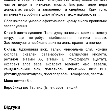
чистої шкіри в інтимних місцях. Екстракт алое вера
допомагає запобігти запаленню та свербежу. Крім того,
вітаміни А і Е роблять шкіру м'якою і також відбілюють її.
Обов'язковою умовою ефективності крему є його правильне
застосування.
Спосіб застосування:
Після душу наносьте крем на вологу
шкіру, що потребує відбілювання, тонким шаром.
Застосовувати необхідно двічі на день, вранці та ввечері.
Склад:
бджолиний віск, тальк, мінеральна олія, койєва
кислота, сквален, бета-арбутин, саліцилова кислота,
ретинол (вітамін A), вітамін Е (токоферолу ацетат),
екстракт алое вера, екстракт зеленого чаю, вазелін,
канделільський віск, поліетилен, японський віск, ВНТ
(бутилгідрокситолуол), пропілпарабен, токоферол, парфум.
Маса нетто:
5 г.
Виробництво:
Таїланд (Isme), сорт - вищий.
Відгуки