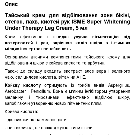
Опис
Тайський крем для відбілювання зони бікіні,
стегон, пахв, кистей рук ISME Super Whitening
Under Therapy Leg Cream, 5 мл
Крем ефективно і швидко
усуває пігментацію від
потертостей і ран, вирівнює колір шкіри в інтимних
місцях і
повертає привабливість.
Основними діючими компонентами тайського крему для
відбілювання шкіри є койєва кислота та арбутин.
Також до складу входить екстракт алое вера і зеленого
чаю, саліцилова кислота, вітаміни А і Е.
Койєву кислоту
отримують із грибів видів Aspergillus,
Aerobacter і Penicillum. Вона є м'яким інгібітором утворення
меланіну і тирозинази, ефективно відбілює шкіру,
запобігаючи утворенню нових пігментних плям.
Койєва кислота:
- діє виключно на меланоцити
- не токсична, не пошкоджує клітини шкіри