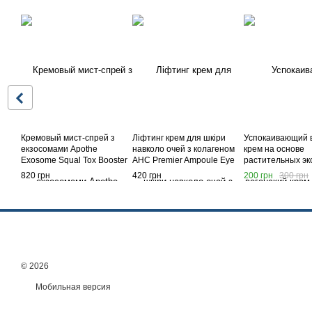
Кремовый мист-спрей з
Ліфтинг крем для шкіри
Успокаивающий 
екзосомами Apothe
навколо очей з колагеном
крем на основе
Exosome Squal Tox Booster
AHC Premier Ampoule Eye
растительных эк
Cream Mist 100ml
Cream For Face Line
Deoproce Real F
820 грн
420 грн
200 грн
300 грн
Tightening, 40 мл
Intensive Soothin
100 мл
© 2026
Мобильная версия