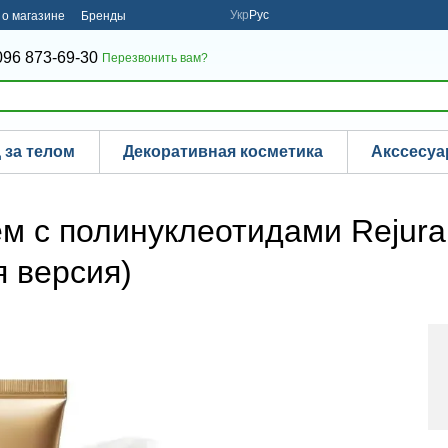
Укр
Рус
о магазине
Бренды
096 873-69-30
Перезвонить вам?
 за телом
Декоративная косметика
Акссесу
 с полинуклеотидами Rejuran
 версия)