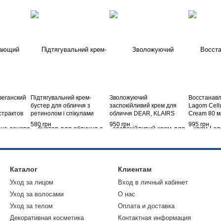
веганский
Підтягувальний крем-
Зволожуючий
Восстанавл
бустер для обличчя з
заспокійливий крем для
Lagom Cellu
страктов
ретинолом і спікулами
обличчя DEAR, KLAIRS
Cream 80 м
resh Vegan
Celimax The Vita-A Retinal
Midnight Blue Calming
580 грн
950 грн
995 грн
g Cream,
Shot Tightening Booster,
Cream, 60 мл
15ml
Каталог
Клиентам
Уход за лицом
Вход в личный кабинет
Уход за волосами
О нас
Уход за телом
Оплата и доставка
Декоративная косметика
Контактная информация