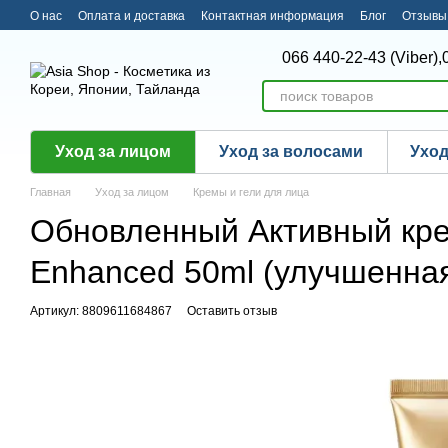
Перейти к основному контенту
О нас
Оплата и доставка
Контактная информация
Блог
Отзывы 
066 440-22-43 (Viber),
Уход за лицом
Уход за волосами
Уход
Главная
Уход за лицом
Кремы и гели для лица
Обновленный Активный крем
Enhanced 50ml (улучшенная
Артикул: 8809611684867
Оставить отзыв