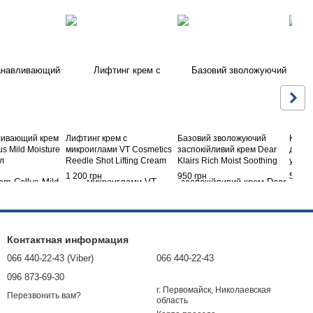
ивающий крем
Лифтинг крем с
Базовий зволожуючий
Капсу
s Mild Moisture
микроиглами VT Cosmetics
заспокійливий крем Dear
для и
л
Reedle Shot Lifting Cream
Klairs Rich Moist Soothing
увлаж
50 мл
Cream, 80 г
Power
1 200 грн
950 грн
590 г
Контактная информация
066 440-22-43 (Viber)
066 440-22-43
096 873-69-30
г. Первомайск, Николаевская
Перезвонить вам?
область