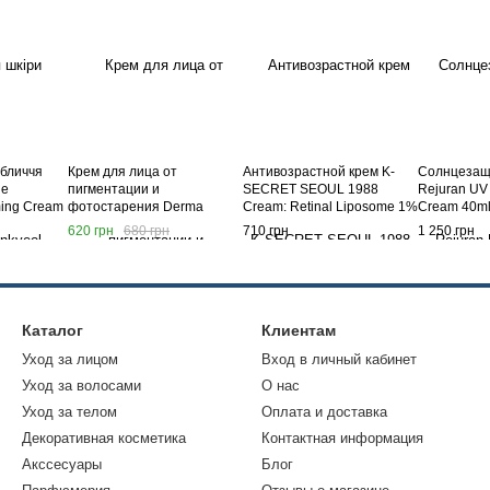
обличчя
Крем для лица от
Антивозрастной крем K-
Солнцезащ
ge
пигментации и
SECRET SEOUL 1988
Rejuran UV 
ming Cream
фотостарения Derma
Cream: Retinal Liposome 1%
Cream 40m
Factory Tranexamic Acid 6%
+ Fermented Rice 50 мл
620 грн
680 грн
710 грн
1 250 грн
Cream
Каталог
Клиентам
Уход за лицом
Вход в личный кабинет
Уход за волосами
О нас
Уход за телом
Оплата и доставка
Декоративная косметика
Контактная информация
Акссесуары
Блог