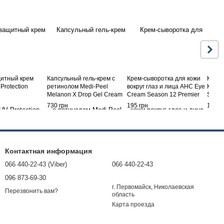
итный крем
Капсульный гель-крем с
Крем-сыворотка для кожи
КРЕМ
Protection
ретинолом Medi-Peel
вокруг глаз и лица AHC Eye
КОЛЛ
l
Melanon X Drop Gel Cream
Cream Season 12 Premier
SUPE
50 мл
Ampoule Core Lifting in eye
(ЯПО
730 грн
195 грн
1 470
cream 12 мл
МОРЩ
УПРУ
ЭЛАС
Контактная информация
066 440-22-43 (Viber)
066 440-22-43
096 873-69-30
г. Первомайск, Николаевская
Перезвонить вам?
область
Карта проезда