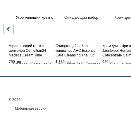
Укрепляющий крем с
Очищающий набор
Крем для шкіри 
центелой Centellian24
миниатюр AHC Essence
Jaunkyeol Herita
Madeca Cream Time
Care Cleansing Trial Kit
Concentrate Cal
Reverse 50 мл
(Oil+Water+Foam)
50ml
790 грн
1 380 грн
920 грн
© 2026
Мобильная версия