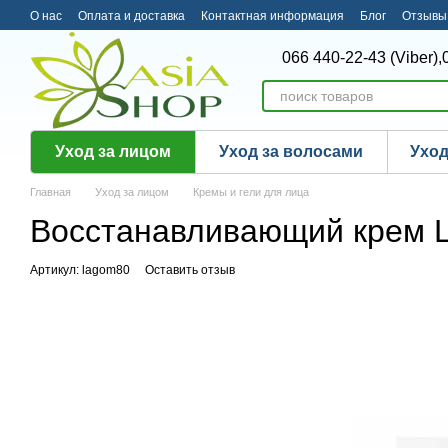
Перейти к основному контенту
О нас
Оплата и доставка
Контактная информация
Блог
Отзывы 
066 440-22-43 (Viber),
Уход за лицом
Уход за волосами
Уход
Главная
Уход за лицом
Кремы и гели для лица
Восстанавливающий крем L
Артикул: lagom80
Оставить отзыв