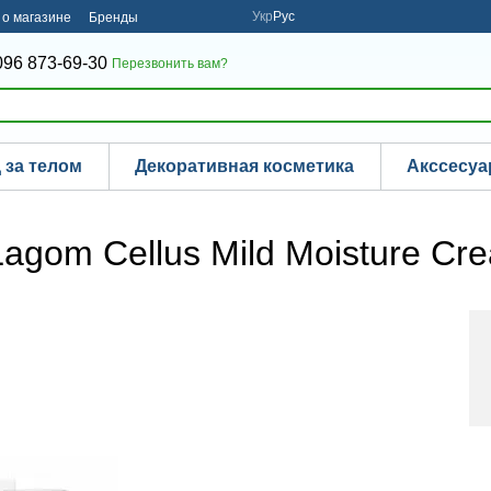
Укр
Рус
о магазине
Бренды
096 873-69-30
Перезвонить вам?
 за телом
Декоративная косметика
Акссесу
agom Cellus Mild Moisture Cr