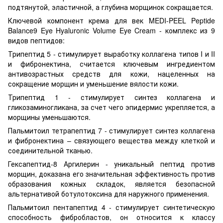
подтянутой, эластичной, а глубина морщинок сокращается.
Ключевой компонент крема для век MEDI-PEEL Peptide
Balance9 Eye Hyaluronic Volume Eye Cream - комплекс из 9
видов пептидов:
Трипептид 5 - стимулирует выработку коллагена типов I и II
и фибронектина, считается ключевым ингредиентом
антивозрастных средств для кожи, нацеленных на
сокращение морщин и уменьшение вялости кожи.
Трипептид 1 - стимулирует синтез коллагена и
гликозаминогликана, за счет чего эпидермис укрепляется, а
морщины уменьшаются.
Пальмитоил тетрапептид 7 - стимулирует синтез коллагена
и фибронектина – связующего вещества между клеткой и
соединительной тканью.
Гексапептид-8 Аргилерин - уникальный пептид против
морщин, доказана его значительная эффективность против
образования кожных складок, является безопасной
альтернативой ботулотоксина для наружного применения.
Пальмитоил пентапептид 4 - стимулирует синтетическую
способность фибробластов, он относится к классу