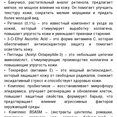
• Бакучиол, растительный аналог ретинола, предлагает
мягкое, но мощное влияние на кожу. Он помогает улучшить
текстуру кожи, сократить мелкие морщинки и придать
более молодой вид.
• Ретинол (0,1%) – это известный компонент в уходе за
кожей, который стимулирует выработку коллагена,
повышает упругость кожи и уменьшает признаки старения.
• 3-O-Ethyl Ascorbic Acid – это форма витамина С, которая
обеспечивает антиоксидантную защиту и помогает
осветлить кожу.
• Пептиды (Acetyl Octapeptide-3) – это небольшие цепочки
аминокислот, стимулирующие производство коллагена и
повышающие упругость кожи.
• Токорефол (витамин Е) – это мощный антиоксидант,
который защищает кожу от свободных радикалов, снижает
оксидативный стресс и способствует здоровью кожи.
• Комплекс пробиотиков – восстанавливает микрофлору
эпидермиса, улучшает регенерацию и обновление клеток,
повышает защитные свойства, формирует барьер, что
предотвращает влияние агрессивных факторов
окружающей среды.
• Комплекс BSASM – (экстракты центеллы, ромашки,
розмарина, зеленого чая, солодки, байкальской и