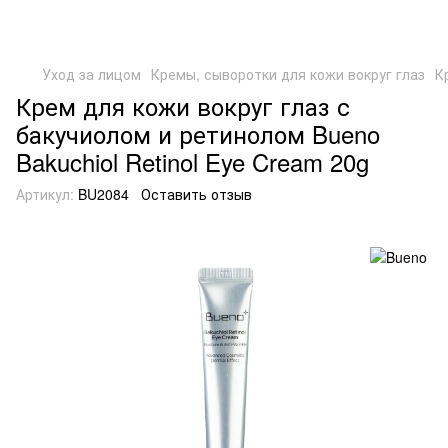
Уход за лицом
Кремы, сыворотки для кожи вокруг глаз
К
Крем для кожи вокруг глаз с
бакучиолом и ретинолом Bueno
Bakuchiol Retinol Eye Cream 20g
Артикул:
BU2084
Оставить отзыв