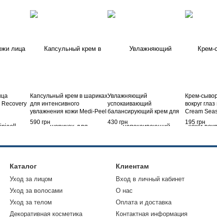
ица
Капсульный крем в шариках
Увлажняющий
Крем-сывор
l Recovery
для интенсивного
успокаивающий
вокруг глаз
увлажнения кожи Medi-Peel
балансирующий крем для
Cream Seas
Power Aqua Cream, 50 мл
лица с центеллой Deoproce
Ampoule Cor
590 грн
430 грн
195 грн
AC Cica Calming Boosting
cream 12 м
Balancing Cream, 50 мл
Каталог
Клиентам
Уход за лицом
Вход в личный кабинет
Уход за волосами
О нас
Уход за телом
Оплата и доставка
Декоративная косметика
Контактная информация