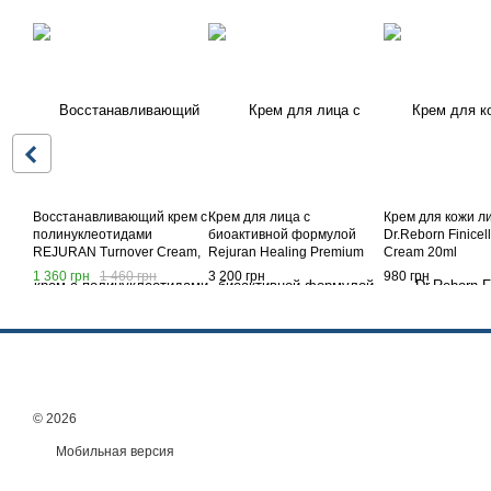
Восстанавливающий крем с
Крем для лица с
Крем для кожи л
полинуклеотидами
биоактивной формулой
Dr.Reborn Finicel
REJURAN Turnover Cream,
Rejuran Healing Premium
Cream 20ml
50 мл
Activator Cream 50ml
1 360 грн
1 460 грн
3 200 грн
980 грн
© 2026
Мобильная версия