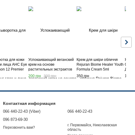
отка для кожи
Успокаивающий веганский
Крем для шкіри обличчя
ЯПО
 и лица AHC Eye
крем на основе
Rejuran Biome Healer Youth
ОМО
on 12 Premier
растительных экстрактов
Formula Cream 5ml
ДЛЯ 
e Lifting in eye
Deoproce Real Fresh Vegan
ЧЕРН
200 грн
300 грн
350 грн
1 250
л
Intensive Soothing Cream,
ОТ М
100 мл
BACC
Контактная информация
066 440-22-43 (Viber)
066 440-22-43
096 873-69-30
г. Первомайск, Николаевская
Перезвонить вам?
область