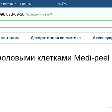
Укр
Рус
о магазине
Бренды
096 873-69-30
Перезвонить вам?
 за телом
Декоративная косметика
Акссесу
оловыми клетками Medi-peel C