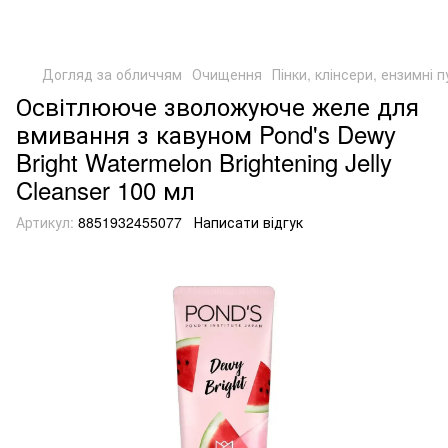
Догляд за обличчям
Очищення
Пінки, клінсери, ензимні 
Освітлююче зволожуюче желе для
вмивання з кавуном Pond's Dewy
Bright Watermelon Brightening Jelly
Cleanser 100 мл
Артикул:
8851932455077
Написати відгук