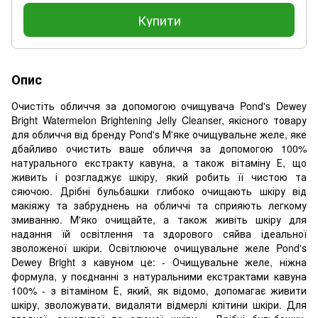
Купити
Опис
Очистіть обличчя за допомогою очищувача Pond's Dewey
Bright Watermelon Brightening Jelly Cleanser, якісного товару
для обличчя від бренду Pond's М'яке очищувальне желе, яке
дбайливо очистить ваше обличчя за допомогою 100%
натурального екстракту кавуна, а також вітаміну Е, що
живить і розгладжує шкіру, який робить її чистою та
сяючою. Дрібні бульбашки глибоко очищають шкіру від
макіяжу та забруднень на обличчі та сприяють легкому
змиванню. М'яко очищайте, а також живіть шкіру для
надання їй освітлення та здорового сяйва ідеальної
зволоженої шкіри. Освітлююче очищувальне желе Pond's
Dewey Bright з кавуном це: - Очищувальне желе, ніжна
формула, у поєднанні з натуральними екстрактами кавуна
100% - з вітаміном Е, який, як відомо, допомагає живити
шкіру, зволожувати, видаляти відмерлі клітини шкіри. Для