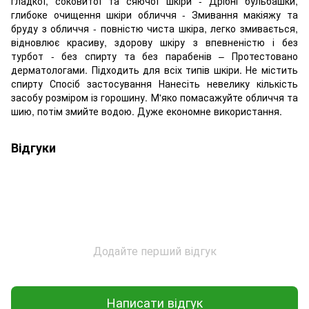
гладкої, соковитої та сяючої шкіри - Дрібні бульбашки,
глибоке очищення шкіри обличчя - Змивання макіяжу та
бруду з обличчя - повністю чиста шкіра, легко змивається,
відновлює красиву, здорову шкіру з впевненістю і без
турбот - без спирту та без парабенів – Протестовано
дерматологами. Підходить для всіх типів шкіри. Не містить
спирту Спосіб застосування Нанесіть невелику кількість
засобу розміром із горошину. М'яко помасажуйте обличчя та
шию, потім змийте водою. Дуже економне використання.
Відгуки
Додайте перший відгук
Написати відгук