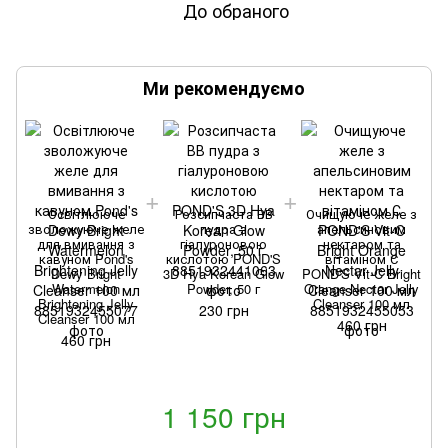
До обраного
Ми рекомендуємо
Освітлююче
Розсипчаста ВВ
Очищуюче желе з
зволожуюче желе
пудра з
апельсиновим
для вмивання з
гіалуроновою
нектаром та
кавуном Pond's
кислотою POND'S
вітаміном С
Dewy Bright
3D Hya Korean Glow
POND'S Vit-C Bright
Watermelon
Powder, 50 г
Orange Nectar Jelly
Brightening Jelly
Cleanser 100 мл
230 грн
Cleanser 100 мл
460 грн
460 грн
1 150 грн