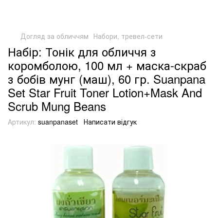
Догляд за обличчям
Набори, тревел-сети
Набір: Тонік для обличчя з
коромболою, 100 мл + маска-скраб
з бобів мунг (маш), 60 гр. Suanpana
Set Star Fruit Toner Lotion+Mask And
Scrub Mung Beans
Артикул:
suanpanaset
Написати відгук