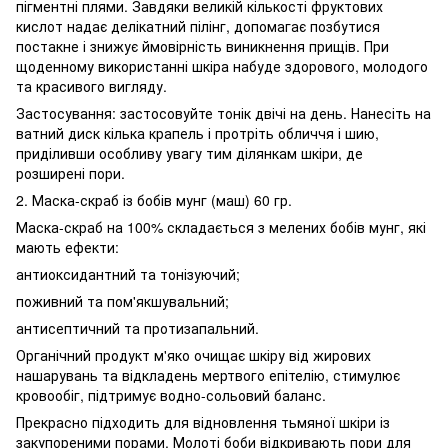
пігментні плями. Завдяки великій кількості фруктових
кислот надає делікатний пілінг, допомагає позбутися
постакне і знижує ймовірність виникнення прищів. При
щоденному використанні шкіра набуде здорового, молодого
та красивого вигляду.
Застосування: застосовуйте тонік двічі на день. Нанесіть на
ватний диск кілька крапель і протріть обличчя і шию,
приділивши особливу увагу тим ділянкам шкіри, де
розширені пори.
2. Маска-скраб із бобів мунг (маш) 60 гр.
Маска-скраб на 100% складається з мелених бобів мунг, які
мають ефекти:
антиоксидантний та тонізуючий;
поживний та пом'якшувальний;
антисептичний та протизапальний.
Органічний продукт м'яко очищає шкіру від жирових
нашарувань та відкладень мертвого епітелію, стимулює
кровообіг, підтримує водно-сольовий баланс.
Прекрасно підходить для відновлення тьмяної шкіри із
закупореними порами. Молоті боби відкривають пори для