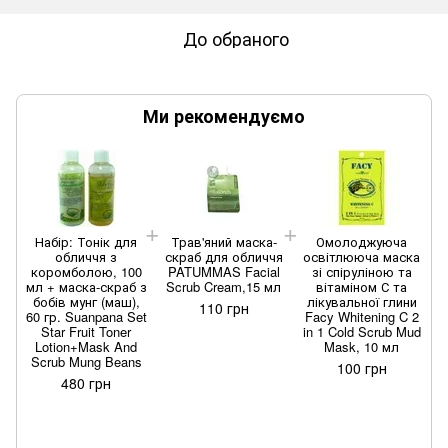
До обраного
Ми рекомендуємо
Набір: Тонік для
Трав'яний маска-
Омолоджуюча
обличчя з
скраб для обличчя
освітлююча маска
коромболою, 100
PATUMMAS Facial
зі спіруліною та
мл + маска-скраб з
Scrub Cream,15 мл
вітаміном С та
бобів мунг (маш),
лікувальної глини
110 грн
60 гр. Suanpana Set
Facy Whitening C 2
Star Fruit Toner
in 1 Cold Scrub Mud
Lotion+Mask And
Mask, 10 мл
Scrub Mung Beans
100 грн
480 грн