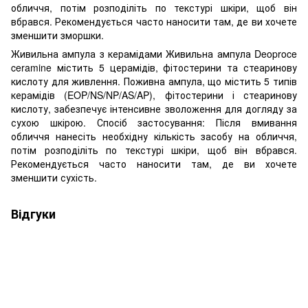
обличчя, потім розподіліть по текстурі шкіри, щоб він
вбрався. Рекомендується часто наносити там, де ви хочете
зменшити зморшки.
Живильна ампула з керамідами Живильна ампула Deoproce
ceramine містить 5 церамідів, фітостерини та стеаринову
кислоту для живлення. Поживна ампула, що містить 5 типів
керамідів (EOP/NS/NP/AS/AP), фітостерини і стеаринову
кислоту, забезпечує інтенсивне зволоження для догляду за
сухою шкірою. Спосіб застосування: Після вмивання
обличчя нанесіть необхідну кількість засобу на обличчя,
потім розподіліть по текстурі шкіри, щоб він вбрався.
Рекомендується часто наносити там, де ви хочете
зменшити сухість.
Відгуки