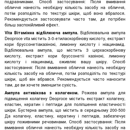
подразниками. Спосіб застосування: Після вмивання
обличчя нанесіть необхідну кількість засобу на обличчя,
потім розподіліть по текстурі шкіри, щоб воно вбралося.
Рекомендується застосовувати часто там, де потрібен
більш заспокійливий ефект.
Vita Вітамінна відбілююча ампула.
Відбілювальна ампула
Deoproce vita містить 3-0-етиласкорбінову кислоту, екстракт
кори бруссонетіаказінокі, лимонну кислоту і ніацинамід.
Відбілювальна ампула, що містить 3 церхаскорбінову
кислоту, екстракт кори бруссонетії казінокі, лимонну
кислоту і ніацинамід, оживляє вашу шкіру. Спосіб
застосування: Після вмивання обличчя нанесіть необхідну
кількість засобу на обличчя, потім розподіліть по текстурі
шкіри, щоб він вбрався. Рекомендується часто наносити
там, де ви хочете зменшити сухість.
Ампула антивікова з колагеном.
Рожева ампула для
підвищення колагену Deoproce містить екстракт колагену,
еластин, кератин і пептиди для поліпшення еластичності
шкіри. Бустерна ампула, що містить в середньому 200-500
Да колагену, еластину, кератину і пептидів, забезпечує
шкіру поживними речовинами. Спосіб застосування: Після
вмивання обличчя нанесіть необхідну кількість засобу на