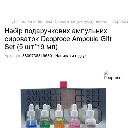
Догляд за обличчям
Сироватки (серуми), есенції
Сироват
Набір подарункових ампульних
сироваток Deoproce Ampoule Gift
Set (5 шт*19 мл)
Артикул:
8809738319680
Написати відгук