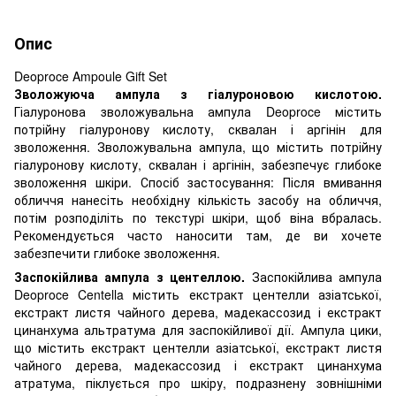
Опис
Deoproce Ampoule Gift Set
Зволожуюча ампула з гіалуроновою кислотою.
Гіалуронова зволожувальна ампула Deoproce містить
потрійну гіалуронову кислоту, сквалан і аргінін для
зволоження. Зволожувальна ампула, що містить потрійну
гіалуронову кислоту, сквалан і аргінін, забезпечує глибоке
зволоження шкіри. Спосіб застосування: Після вмивання
обличчя нанесіть необхідну кількість засобу на обличчя,
потім розподіліть по текстурі шкіри, щоб віна вбралась.
Рекомендується часто наносити там, де ви хочете
забезпечити глибоке зволоження.
Заспокійлива ампула з центеллою.
Заспокійлива ампула
Deoproce Centella містить екстракт центелли азіатської,
екстракт листя чайного дерева, мадекассозид і екстракт
цинанхума альтратума для заспокійливої дії. Ампула цики,
що містить екстракт центелли азіатської, екстракт листя
чайного дерева, мадекассозид і екстракт цинанхума
атратума, піклується про шкіру, подразнену зовнішніми