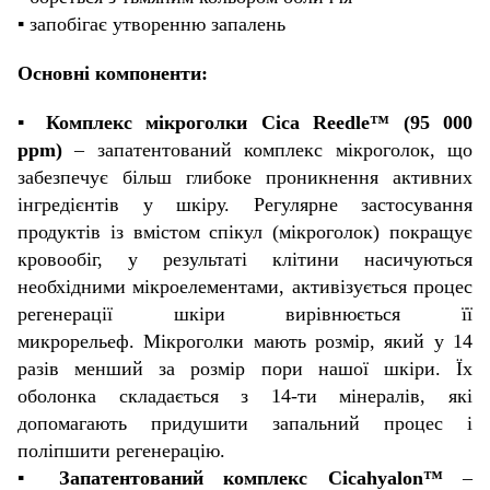
▪️ запобігає утворенню запалень
Основні компоненти:
▪️
Комплекс мікроголки Cica Reedle™ (95 000
ppm)
– запатентований комплекс мікроголок, що
забезпечує більш глибоке проникнення активних
інгредієнтів у шкіру. Регулярне застосування
продуктів із вмістом спікул (мікроголок) покращує
кровообіг, у результаті клітини насичуються
необхідними мікроелементами, активізується процес
регенерації шкіри вирівнюється її
микрорельеф. Мікроголки мають розмір, який у 14
разів менший за розмір пори нашої шкіри. Їх
оболонка складається з 14-ти мінералів, які
допомагають придушити запальний процес і
поліпшити регенерацію.
▪️
Запатентований комплекс Cicahyalon™
–