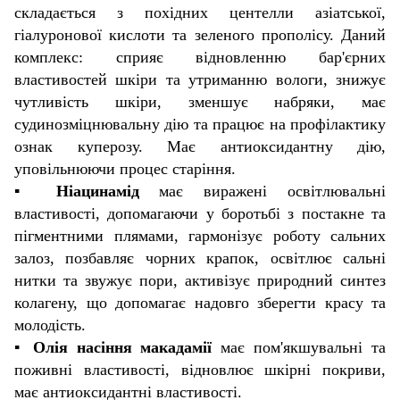
складається з похідних центелли азіатської,
гіалуронової кислоти та зеленого прополісу. Даний
комплекс: сприяє відновленню бар'єрних
властивостей шкіри та утриманню вологи, знижує
чутливість шкіри, зменшує набряки, має
судинозміцнювальну дію та працює на профілактику
ознак куперозу. Має антиоксидантну дію,
уповільнюючи процес старіння.
▪️
Ніацинамід
має виражені освітлювальні
властивості, допомагаючи у боротьбі з постакне та
пігментними плямами, гармонізує роботу сальних
залоз, позбавляє чорних крапок, освітлює сальні
нитки та звужує пори, активізує природний синтез
колагену, що допомагає надовго зберегти красу та
молодість.
▪️
Олія насіння макадамії
має пом'якшувальні та
поживні властивості, відновлює шкірні покриви,
має антиоксидантні властивості.