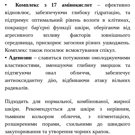
▪️
Комплекс з 17 амінокислот
– ефективно
відновлює, забезпечуючи глибоку гідратацію, та
підтримує оптимальний рівень вологи в клітинах,
покращує бар'єрні функції шкіри, оберігаючи від
агресивного впливу факторів зовнішнього
середовища, прискорює загоєння різних ушкоджень.
Комплекс також посилює всмоктування спікул.
▪️
Аденозин
– славиться потужними омолоджуючими
властивостями, зменшуючи глибину зморшок та
підтягуючи овал обличчя, забезпечує
антиоксидантну дію, відбиваючи атаку вільних
радикалів.
Підходить для нормальної, комбінованої, жирної
шкіри. Рекомендується для шкіри з нерівним,
тьмяним кольором обличчя, з пігментацією,
розширеними порами, схильними до швидкого
закупорювання та утворення чорних крапок.