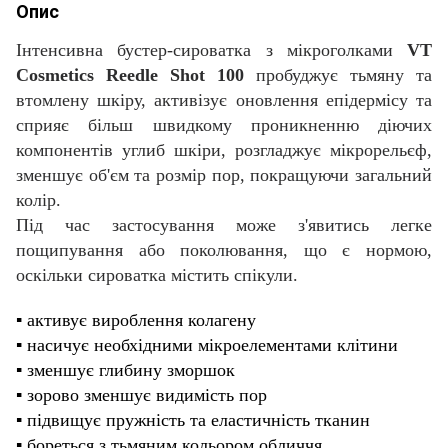
Опис
Інтенсивна бустер-сироватка з мікроголками
VT
Cosmetics Reedle Shot 100
пробуджує тьмяну та
втомлену шкіру, активізує оновлення епідермісу та
сприяє більш швидкому проникненню діючих
компонентів углиб шкіри, розгладжує мікрорельєф,
зменшує об'єм та розмір пор, покращуючи загальний
колір.
Під час застосування може з'явитись легке
пощипування або поколювання, що є нормою,
оскільки сироватка містить спікули.
▪️ активує вироблення колагену
▪️ насичує необхідними мікроелементами клітини
▪️ зменшує глибину зморшок
▪️ зорово зменшує видимість пор
▪️ підвищує пружність та еластичність тканин
▪️ бореться з тьмяним кольором обличчя