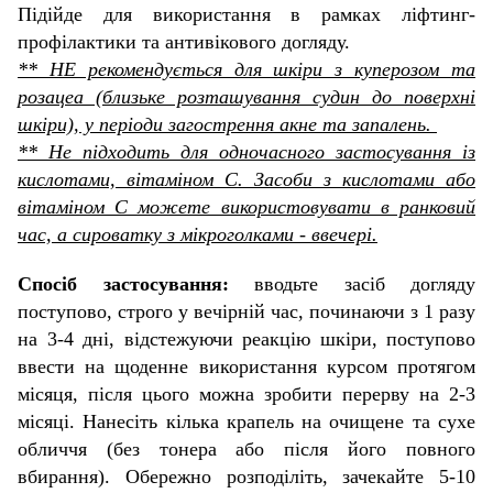
Підійде для використання в рамках ліфтинг-
профілактики та антивікового догляду.
** НЕ рекомендується для шкіри з куперозом та
розацеа (близьке розташування судин до поверхні
шкіри), у періоди загострення акне та запалень.
** Не підходить для одночасного застосування із
кислотами, вітаміном С. Засоби з кислотами або
вітаміном С можете використовувати в ранковий
час, а сироватку з мікроголками - ввечері.
Спосіб застосування:
вводьте засіб догляду
поступово, строго у вечірній час, починаючи з 1 разу
на 3-4 дні, відстежуючи реакцію шкіри, поступово
ввести на щоденне використання курсом протягом
місяця, після цього можна зробити перерву на 2-3
місяці. Нанесіть кілька крапель на очищене та сухе
обличчя (без тонера або після його повного
вбирання). Обережно розподіліть, зачекайте 5-10