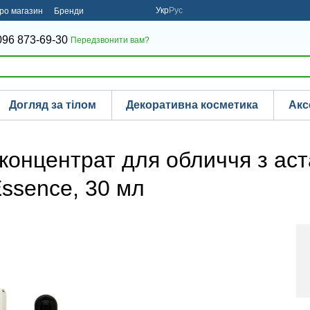
Укр
Рус
про магазин
Бренди
096 873-69-30
Передзвонити вам?
Догляд за тілом
Декоративна косметика
Акс
концентрат для обличчя з ас
Essence, 30 мл