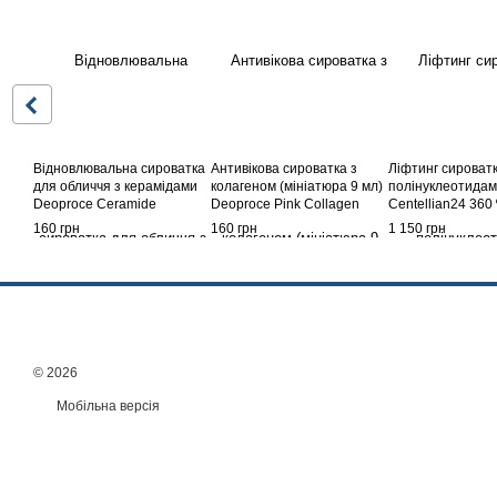
Відновлювальна сироватка
Антивікова сироватка з
Ліфтинг сироватк
для обличчя з керамідами
колагеном (мініатюра 9 мл)
полінуклеотида
Deoproce Ceramide
Deoproce Pink Collagen
Centellian24 360 
Nourishing Ampoule 9 мл
Boosting Ampoule
PDRN Active Ser
160 грн
160 грн
1 150 грн
мініатюра
© 2026
Мобільна версія