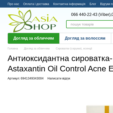
Перейти до основного контенту
Про нас
Оплата і доставка
Контактна інформація
Блог
Відгуки 
066 440-22-43 (Viber),
Догляд за обличчям
Догляд за волоссям
Головна
Догляд за обличчям
Сироватки (серуми), есенції
Антиоксидантна сироватка-
Astaxantin Oil Control Acne 
Артикул: 6941349343004
Написати відгук