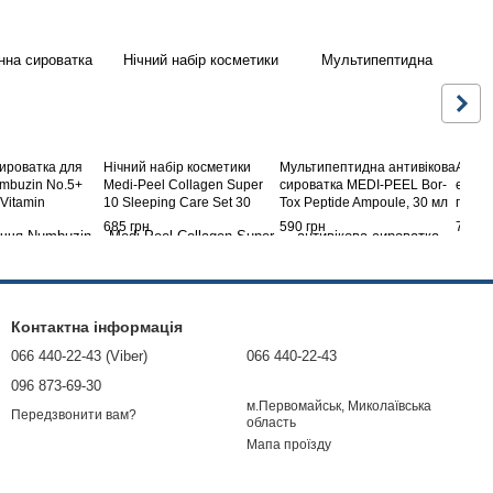
сироватка для
Нічний набір косметики
Мультипептидна антивікова
Ампул
mbuzin No.5+
Medi-Peel Collagen Super
сироватка MEDI-PEEL Bor-
ефект
 Vitamin
10 Sleeping Care Set 30
Tox Peptide Ampoule, 30 мл
пепти
ed Serum 30 мл
мл+10 мл
Botul
685 грн
590 грн
795 г
Ampou
Контактна інформація
066 440-22-43 (Viber)
066 440-22-43
096 873-69-30
м.Первомайськ, Миколаївська
Передзвонити вам?
область
Мапа проїзду