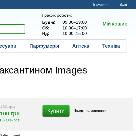
Бажання
Вхід
Графік роботи:
Будні:
09:00–19:00
Мій кошик
Сб:
10:00–17:00
Нд:
10:00–15:00
есуари
Парфумерія
Аптека
Техніка
таксантином Images
120 грн
Купити
Швидке
замовлення
100 грн
В наявності
Зайдіть
, щоб