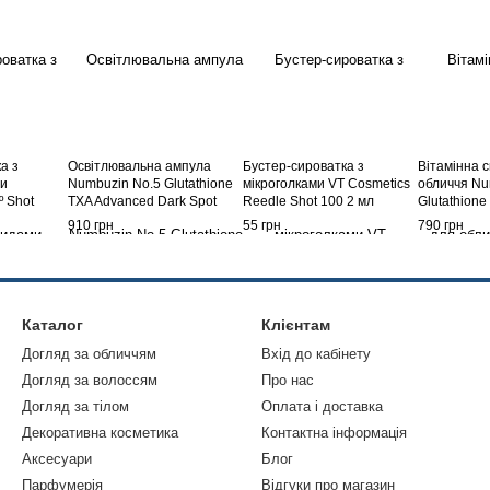
а з
Освітлювальна ампула
Бустер-сироватка з
Вітамінна 
ми
Numbuzin No.5 Glutathione
мікроголками VT Cosmetics
обличчя Nu
º Shot
TXA Advanced Dark Spot
Reedle Shot 100 2 мл
Glutathione
um 50 мл
Ampoule Concentrate 10 г +
Concentrat
910 грн
55 грн
790 грн
0,7 г
Каталог
Клієнтам
Догляд за обличчям
Вхід до кабінету
Догляд за волоссям
Про нас
Догляд за тілом
Оплата і доставка
Декоративна косметика
Контактна інформація
Аксесуари
Блог
Парфумерія
Відгуки про магазин