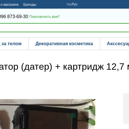
Укр
Рус
о магазине
Бренды
096 873-69-30
Перезвонить вам?
 за телом
Декоративная косметика
Акссесу
тор (датер) + картридж 12,7 