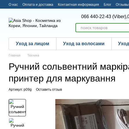
Перейти к основному контенту
О нас
Оплата и доставка
Контактная информация
Блог
Отзывы 
066 440-22-43 (Viber),
Уход за лицом
Уход за волосами
Уход
Главная
Техника
Ручний сольвентний маркіра
принтер для маркування
Артикул: p09g
Оставить отзыв