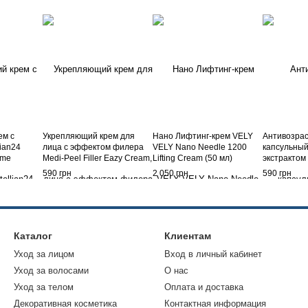
ем с
Укрепляющий крем для
Нано Лифтинг-крем VELY
Антивозра
ian24
лица с эффектом филера
VELY Nano Needle 1200
капсульный
ime
Medi-Peel Filler Eazy Cream,
Lifting Cream (50 мл)
экстрактом
50 мл
шелкопряда
590 грн
2 050 грн
590 грн
Age Tox Cr
Каталог
Клиентам
Уход за лицом
Вход в личный кабинет
Уход за волосами
О нас
Уход за телом
Оплата и доставка
Декоративная косметика
Контактная информация