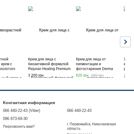
стной
Крем для лица с
Крем для лица от
Успок
 крем с
биоактивной формулой
пигментации и
крем 
 золотого
Rejuran Healing Premium
фотостарения Derma
расти
 Medi-Peel Gold
Activator Cream 50ml
Factory Tranexamic Acid 6%
Deopr
3 200 грн
620 грн
680 грн
200 г
eam, 50 мл
Cream
Inten
100 м
Контактная информация
066 440-22-43 (Viber)
066 440-22-43
096 873-69-30
г. Первомайск, Николаевская
Перезвонить вам?
область