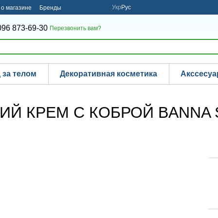
Укр
Рус
о магазине
Бренды
096 873-69-30
Перезвонить вам?
 за телом
Декоративная косметика
Акссесу
Й КРЕМ С КОБРОЙ BANNA 