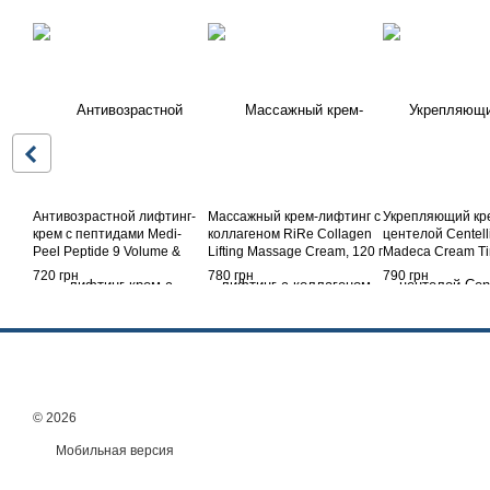
Антивозрастной лифтинг-
Массажный крем-лифтинг с
Укрепляющий кр
крем с пептидами Medi-
коллагеном RiRe Collagen
центелой Centell
Peel Peptide 9 Volume &
Lifting Massage Cream, 120 г
Madeca Cream T
Tension Tox Cream Pro, 50
Reverse 50 мл
720 грн
780 грн
790 грн
мл
© 2026
Мобильная версия