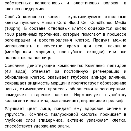
собственных коллагеновых и эластиновых волокон в
клетках эпидермиса.
Особый компонент крема – культивируемые стволовые
клетки пуповины Human Cord Blood Cell Conditioned Media
(10ppm). В составе стволовых клеток содержится около
1300 различных протеинов, которые помогают в процессе
регенерации и восстановления клеток. Продукт можно
использовать в качестве крема для век, локально
(межбровная морщина, носогубные складки) или же
полностью на все лицо.
Основные действующие компоненты: Комплекс пептидов
(43 вида) отвечает за постоянную регенерацию и
обновление клеток, оказывает глубокое anti-age влияние,
сокращает видимость морщин и препятствует образованию
новых, стимулирует процессы обновления и регенерации,
замедляет старение клеток. Нормализует выработку
коллагена и эластина, разглаживает, выравнивает рельеф.
Улучшает цвет лица, придает ему здоровое сияние и
упругость. Комплекс гиалуроновой кислоты проникает в
глубокие слои эпидермиса, активно увлажняет клетки,
способствует удержанию влаги.