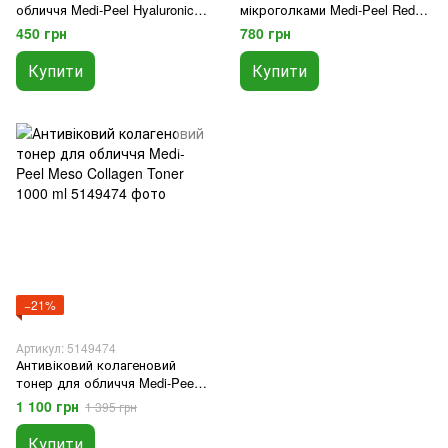
обличчя Medi-Peel Hyaluronic
мікроголками Medi-Peel Red
Acid Mooltox Water Glow Sun
Lacto Collagen Peptide 3000
450 грн
780 грн
Serum SPF 50+ PA++++, 52ml
Shot Serum 50 ml
Купити
Купити
−21%
Артикул: 5149474
Антивіковий колагеновий
тонер для обличчя Medi-Peel
Meso Collagen Toner 1000 ml
1 100 грн
1 395 грн
Купити