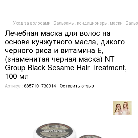
Уход за волосами
Бальзамы, кондиционеры, маски
Бальз
Лечебная маска для волос на
основе кунжутного масла, дикого
черного риса и витамина Е,
(знаменитая черная маска) NT
Group Black Sesame Hair Treatment,
100 мл
Артикул:
8857101730914
Оставить отзыв