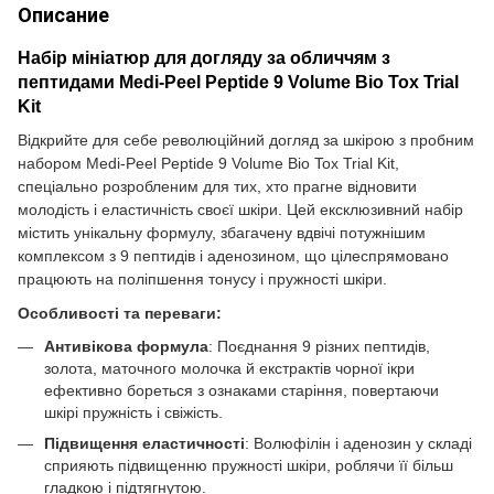
Описание
Набір мініатюр для догляду за обличчям з
пептидами Medi-Peel Peptide 9 Volume Bio Tox Trial
Kit
Відкрийте для себе революційний догляд за шкірою з пробним
набором Medi-Peel Peptide 9 Volume Bio Tox Trial Kit,
спеціально розробленим для тих, хто прагне відновити
молодість і еластичність своєї шкіри. Цей ексклюзивний набір
містить унікальну формулу, збагачену вдвічі потужнішим
комплексом з 9 пептидів і аденозином, що цілеспрямовано
працюють на поліпшення тонусу і пружності шкіри.
Особливості та переваги:
Антивікова формула
: Поєднання 9 різних пептидів,
золота, маточного молочка й екстрактів чорної ікри
ефективно бореться з ознаками старіння, повертаючи
шкірі пружність і свіжість.
Підвищення еластичності
: Волюфілін і аденозин у складі
сприяють підвищенню пружності шкіри, роблячи її більш
гладкою і підтягнутою.