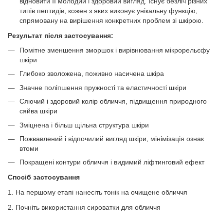
відновити її молодий і здоровий вигляд. Існує безліч різних
типів пептидів, кожен з яких виконує унікальну функцію,
спрямовану на вирішення конкретних проблем зі шкірою.
Результат після застосування:
Помітне зменшення зморшок і вирівнювання мікрорельєфу
шкіри
Глибоко зволожена, поживно насичена шкіра
Значне поліпшення пружності та еластичності шкіри
Сяючий і здоровий колір обличчя, підвищення природного
сяйва шкіри
Зміцнена і більш щільна структура шкіри
Пожвавлений і відпочилий вигляд шкіри, мінімізація ознак
втоми
Покращені контури обличчя і видимий ліфтинговий ефект
Спосіб застосування
1. На першому етапі нанесіть тонік на очищене обличчя
2. Почніть використання сироватки для обличчя