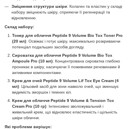
Зміцнення структури шкіри
: Колаген та еластин у складі
набору зміцнюють шкіру, сприяючи її регенерації та
відновленню.
Склад набору:
Тонер для обличчя Peptide 9 Volume Bio Tox Toner Pro
(20 мл)
: Освіжає і готує шкіру, максимально розкриваючи
потенціал подальших засобів догляду.
Сироватка для обличчя Peptide 9 Volume Bio Tox
Ampoule Pro (10 мл)
: Концентрована сироватка глибоко
проникає в шкіру, насичуючи її поживними речовинами й
активними компонентами.
Крем для очей Peptide 9 Volume Lif Tox Eye Cream (4
мл)
: Цільовий засіб для зони навколо очей, що зменшує
видимість зморшок і темних кіл.
Крем для обличчя Peptide 9 Volume & Tension Tox
Cream Pro (10 гр)
: Інтенсивно зволожувальний і
живильний крем, що відновлює еластичність і щільність
шкіри обличчя.
Які проблеми вирішує: