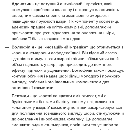
Аденозин
- це потужний антивіковий інгредієнт, який
стимулює вироблення колагену і покращує еластичність
шкіри, тим самим сприяючи зменшенню зморшок і
підвищенню пружності шкіри. Як компонент у косметиці,
аденозин працює на клітинному рівні, допомагаючи
прискорити процеси відновлення та оновлення шкіри,
роблячи її більш гладкою і молодою.
Волюфілін
- це інноваційний інгредієнт, що отримується з
кореня анемаррени асфоделоїдної. Він відомий своєю
здатністю стимулювати жирові клітини, збільшуючи їхній
об'єм і щільність у шкірі, що призводить до помітного
ефекту підтяжки й ущільнення. Волюфілін також покращує
контури обличчя і надає шкірі більш молодого і пружного
вигляду, роблячи його ідеальним компонентом для
антивікової косметики.
Пептиди
- це короткі ланцюжки амінокислот, які є
будівельними блоками білків у нашому тілі, включно з
колагеном у шкірі. У косметиці пептиди використовуються
для поліпшення зовнішнього вигляду шкіри, стимулюючи її
до оновлення і виробництва колагену. Це допомагає
зменшити видимість зморшок, поліпшити тонус шкіри та