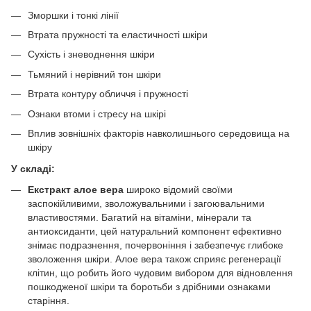
Зморшки і тонкі лінії
Втрата пружності та еластичності шкіри
Сухість і зневоднення шкіри
Тьмяний і нерівний тон шкіри
Втрата контуру обличчя і пружності
Ознаки втоми і стресу на шкірі
Вплив зовнішніх факторів навколишнього середовища на
шкіру
У складі:
Екстракт алое вера
широко відомий своїми
заспокійливими, зволожувальними і загоювальними
властивостями. Багатий на вітаміни, мінерали та
антиоксиданти, цей натуральний компонент ефективно
знімає подразнення, почервоніння і забезпечує глибоке
зволоження шкіри. Алое вера також сприяє регенерації
клітин, що робить його чудовим вибором для відновлення
пошкодженої шкіри та боротьби з дрібними ознаками
старіння.