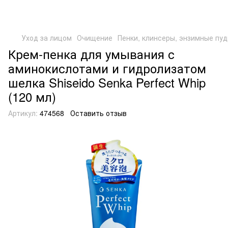
Уход за лицом
Очищение
Пенки, клинсеры, энзимные пу
Крем-пенка для умывания с
аминокислотами и гидролизатом
шелка Shiseido Senka Perfect Whip
(120 мл)
Артикул:
474568
Оставить отзыв