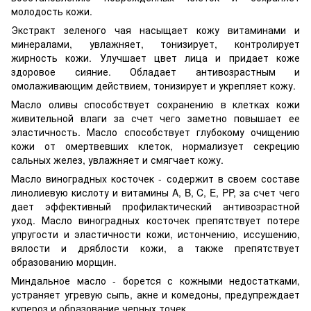
молодость кожи.
Экстракт зеленого чая насыщает кожу витаминами и
минералами, увлажняет, тонизирует, контролирует
жирность кожи. Улучшает цвет лица и придает коже
здоровое сияние. Обладает антивозрастным и
омолаживающим действием, тонизирует и укрепляет кожу.
Масло оливы способствует сохранению в клетках кожи
живительной влаги за счет чего заметно повышает ее
эластичность. Масло способствует глубокому очищению
кожи от омертвевших клеток, нормализует секрецию
сальных желез, увлажняет и смягчает кожу.
Масло виноградных косточек - содержит в своем составе
линолиевую кислоту и витамины A, B, C, E, PP, за счет чего
дает эффективный профилактический антивозрастной
уход. Масло виноградных косточек препятствует потере
упругости и эластичности кожи, истончению, иссушению,
вялости и дряблости кожи, а также препятствует
образованию морщин.
Миндальное масло - борется с кожными недостатками,
устраняет угревую сыпь, акне и комедоны, предупреждает
купероз и образование черных точек.