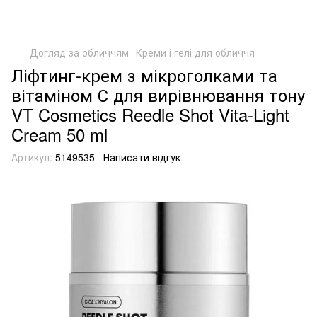
Догляд за обличчям
Креми і гелі для обличчя
Ліфтинг-крем з мікроголками та
вітаміном С для вирівнювання тону
VT Cosmetics Reedle Shot Vita-Light
Cream 50 ml
Артикул:
5149535
Написати відгук