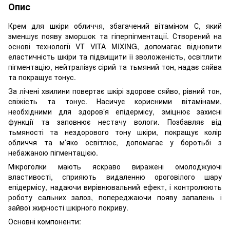
Опис
Крем для шкіри обличчя, збагачений вітаміном С, який
зменшує появу зморшок та гіперпігментації. Створений на
основі технології VT VITA MIXING, допомагає відновити
еластичність шкіри та підвищити її зволоженість, освітлити
пігментацію, нейтралізує сірий та тьмяний тон, надає сяйва
та покращує тонус.
За лічені хвилини повертає шкірі здорове сяйво, рівний тон,
свіжість та тонус. Насичує корисними вітамінами,
необхідними для здоров’я епідермісу, зміцнює захисні
функції та заповнює нестачу вологи. Позбавляє від
тьмяності та нездорового тону шкіри, покращує колір
обличчя та м’яко освітлює, допомагає у боротьбі з
небажаною пігментацією.
Мікроголки мають яскраво виражені омолоджуючі
властивості, сприяють видаленню ороговілого шару
епідермісу, надаючи вирівнювальний ефект, і контролюють
роботу сальних залоз, попереджаючи появу запалень і
зайвої жирності шкірного покриву.
Основні компоненти: