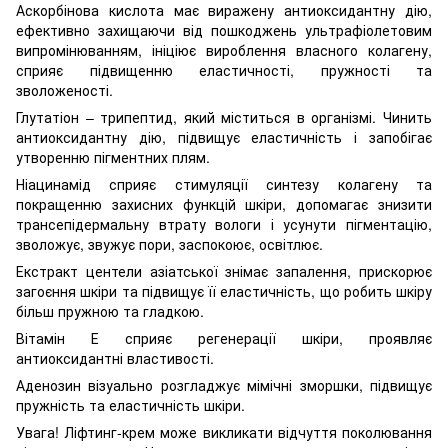
Аскорбінова кислота має виражену антиоксидантну дію,
ефективно захищаючи від пошкоджень ультрафіолетовим
випромінюванням, ініціює вироблення власного колагену,
сприяє підвищенню еластичності, пружності та
зволоженості.
Глутатіон – трипептид, який міститься в організмі. Чинить
антиоксидантну дію, підвищує еластичність і запобігає
утворенню пігментних плям.
Ніацинамід сприяє стимуляції синтезу колагену та
покращенню захисних функцій шкіри, допомагає знизити
трансепідермальну втрату вологи і усунути пігментацію,
зволожує, звужує пори, заспокоює, освітлює.
Екстракт центели азіатської знімає запалення, прискорює
загоєння шкіри та підвищує її еластичність, що робить шкіру
більш пружною та гладкою.
Вітамін Е сприяє регенерації шкіри, проявляє
антиоксидантні властивості.
Аденозин візуально розгладжує мімічні зморшки, підвищує
пружність та еластичність шкіри.
Увага! Ліфтинг-крем може викликати відчуття поколювання